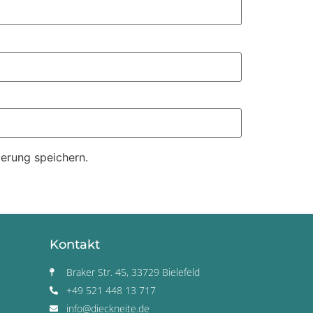
erung speichern.
Kontakt
Braker Str. 45, 33729 Bielefeld
+49 521 448 13 717
info@dieckneite.de