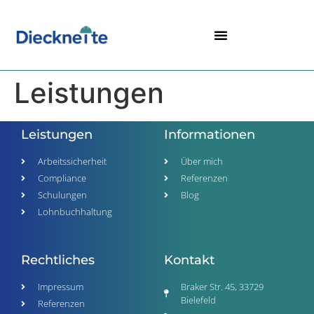
Leistungen
Leistungen
Informationen
Arbeitssicherheit
Über mich
Compliance
Referenzen
Schulungen
Blog
Lohnbuchhaltung
Rechtliches
Kontakt
Impressum
Braker Str. 45, 33729
Bielefeld
Referenzen